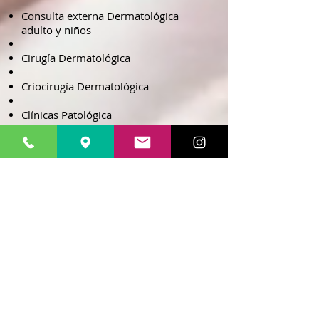
Consulta externa Dermatológica
adulto y niños
Cirugía Dermatológica
Criocirugía Dermatológica
Clínicas Patológica
Dermatocosmiatria
Dermatoscopia Digital
Estudios de apoyo diagnostico en
Dermatología
Tratamientos de IPL y Láser
Aplicación de Botox y Materiales de
relleno con Acido Hialuronico
Protegete del Sol