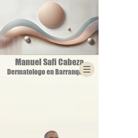
Manuel Safi Cabeza
Dermatologo en Barranquilla
Reserva una cita:
3174364662
Calle 85 No 50 - 159 OF 603
Edificio Quantum Tower
Barranquilla - Colombia