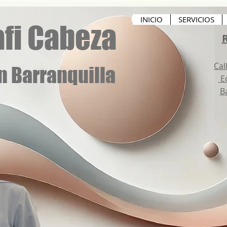
INICIO
SERVICIOS
fi Cabeza
R
Cal
n Barranquilla
Ed
B