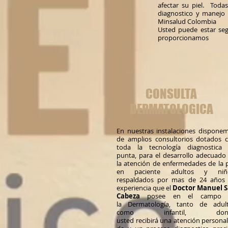
afectar su piel. Toda
diagnostico y manejo 
Minsalud Colombia
Usted puede estar seg
proporcionamos
CONSULTA
DERMATOLOGICA
En nuestras instalaciones dispone
de amplios consultorios dotados 
toda la tecnología diagnostica
punta, para el desarrollo adecuado
la atención de enfermedades de la p
en paciente adultos y niño
respaldados por mas de 24 años
experiencia que el
Doctor
Manuel S
Cabeza
posee en el campo 
la Dermatología, tanto de adul
como infantil, don
usted recibirá una atención personal