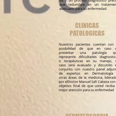
da y un proceso diagnostico preci
que redundara en un tratamie
adecuado para su enfermedad.
CLINICAS
PATOLOGICAS
Nuestros pacientes cuentan con 
posibilidad de que en caso 
presentar una patología q
represente dificultades diagnostic
o terapéuticas en su manejo, 
caso será evaluado y discutido 
conjunto con nuestro panel adjun
de expertos en Dermatología
otras áreas de la medicina, liderad
por elDoctor Manuel Safi Cabeza con 
objetivo final de que usted reciba 
mejor atención para su enfermedad