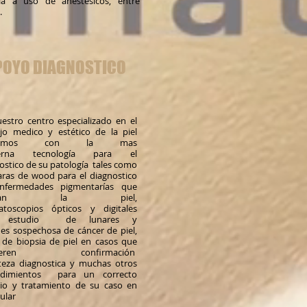
gia a uso de anestésicos, entre
.
POYO DIAGNOSTICO
estro centro especializado en el
o medico y estético de la piel
ntamos con la mas
erna tecnología para el
ostico de su patología tales como
ras de wood para el diagnostico
nfermedades pigmentarías que
ectan la piel,
atoscopios ópticos y digitales
a estudio de lunares y
nes sospechosa de cáncer de piel,
de biopsia de piel en casos que
uieren confirmación
teza diagnostica y muchas otros
edimientos para un correcto
io y tratamiento de su caso en
cular