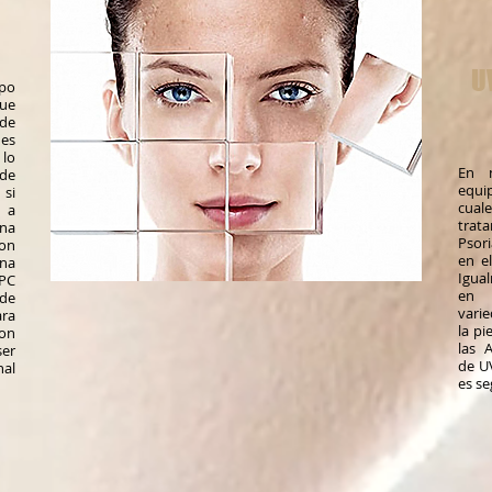
U
ipo
que
de
nes
 lo
En 
de
equi
 si
cual
 a
trata
gna
Psor
on
en e
na
Igual
 PC
en
 de
vari
ra
la pi
con
las A
er
de UV
nal
es se