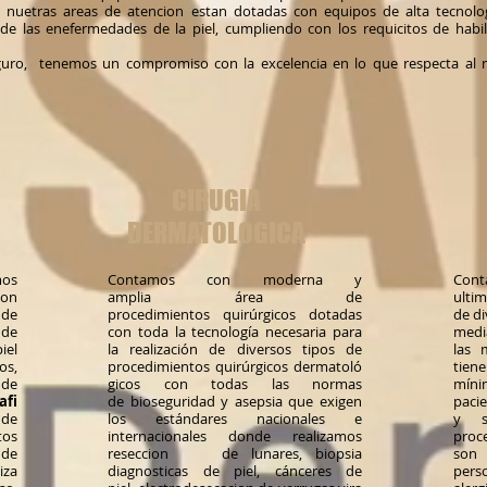
s nuetras areas de atencion estan dotadas con equipos de alta tecnolo
de las enefermedades de la piel, cumpliendo con los requicitos de hab
uro, tenemos un compromiso con la excelencia en lo que respecta al n
CIRUGIA
DERMATOLOGICA
mos
Contamos con moderna y
Con
con
amplia área de
ulti
 de
procedimientos quirúrgicos dotadas
de di
 de
con toda la tecnología necesaria para
medi
iel
la realización de diversos tipos de
las 
s,
procedimientos quirúrgicos dermatoló
ti
 de
gicos con todas las normas
mín
afi
de bioseguridad y asepsia que exigen
pacie
de
los estándares nacionales e
y s
tos
internacionales donde realizamos
proc
de
reseccion de lunares, biopsia
son
iza
diagnosticas de piel, cánceres de
pers