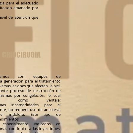
gia para el adecuado
ilitacion emanado por
ivel de atención que
CRIOCIRUGIA
tamos con equipos de
ma generación para el tratamiento
versas lesiones que afectan la piel,
ante proceso de destrucción de
mismas por congelación, lo cual
ene como ventaja:
imas incomodidades para el
nte, no requerir uso de anestesia
er indolora. Este tipo de
edimientos
 especialmente indicados en
onas con fobia a las inyecciones,