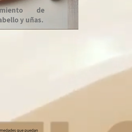
amiento de
abello y uñas.
ermedades que puedan