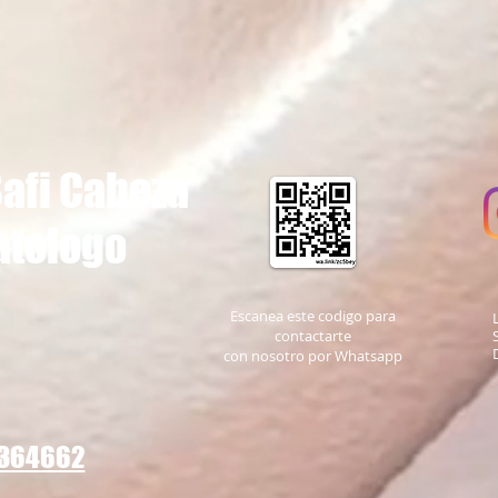
afi Cabeza
atologo
Escanea este codigo para
contactarte
con nosotro por Whatsapp
364662