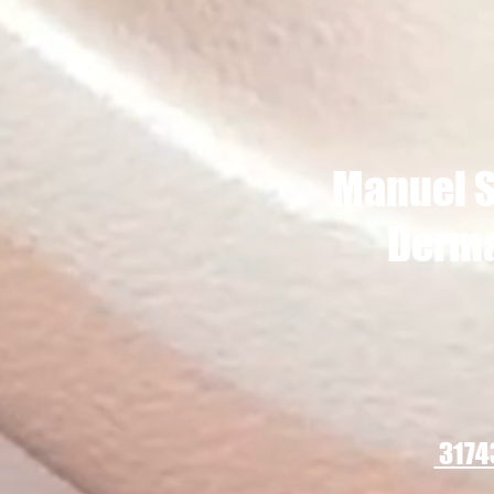
Manuel S
Derm
3174