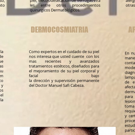
so,
piel, electrodesecacion de verrugas vira
aler
nto
les entre otros procedimientos
otras
quirurgicos Dermatológicos.
DERMOCOSMIATRIA
A
la
Como expertos en el cuidado de su piel
En nu
de
nos interesa que usted cuente con los
manej
ue
mas recientes y avanzados
co
as
tratamientos estéticos, diseñados para
mod
su
el mejoramiento de su piel corporal y
diagn
en
facial bajo
lampa
to
la dirección y supervisión permanente
de e
 y
del Doctor Manuel Safi Cabeza.
af
os
derm
el
par
la
lesio
toma 
req
y cer
proc
estud
parti