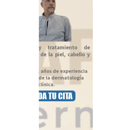
Diagnóstico y tratamiento de
enfermedades de la piel, cabello y
uñas.
Con más de 32 años de experiencia
en el campo de la dermatología
clínica.
AGENDA TU CITA