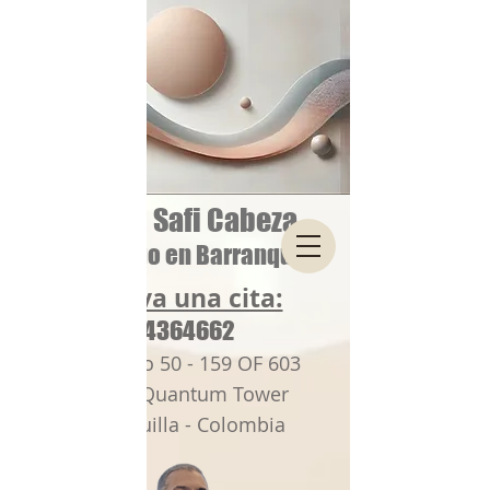
Manuel Safi Cabeza
Dermatologo en Barranquilla
Reserva una cita:
3174364662
Calle 85 No 50 - 159 OF 603
Edificio Quantum Tower
Barranquilla - Colombia