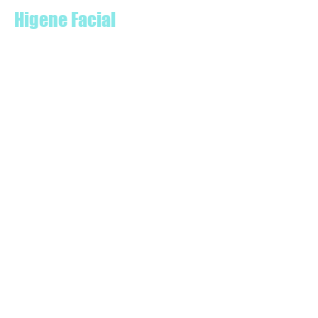
Higene Facial
Manuel Safi
Cabeza
Dermatologo
Lunes - Viernes 9:00 am - 6:00 pm