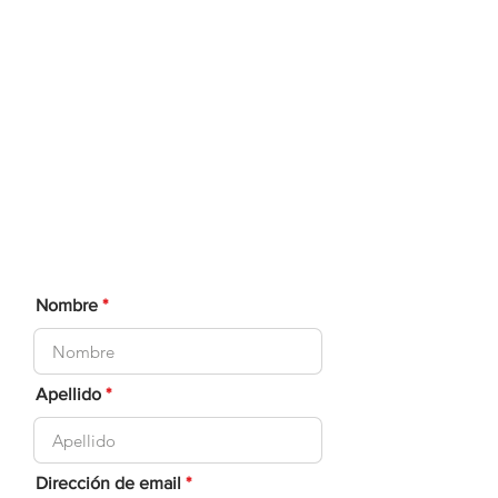
FORMULARIO DATOS
PACIENTE NUEVO
Por favor, rellena el siguiente
formulario para ayudarnos a
procesar tu solicitud de cita
Dermatológica
Nombre
Apellido
Dirección de email