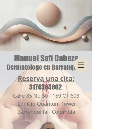
Manuel Safi Cabeza
Dermatologo en Barranquilla
Reserva una cita:
3174364662
Calle 85 No 50 - 159 OF 603
Edificio Quantum Tower
Barranquilla - Colombia