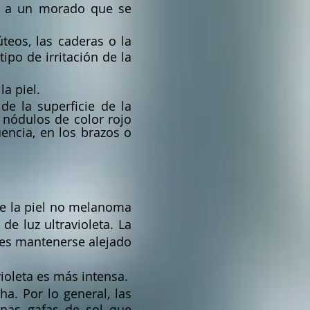
r a un morado que se
eos, las caderas o la
ipo de irritación de la
a piel.
e la superficie de la
nódulos de color rojo
uencia, en los brazos o
de la piel no melanoma
de luz ultravioleta. La
a es mantenerse alejado
ioleta es más intensa.
a. Por lo general, las
Unas gafas de sol que