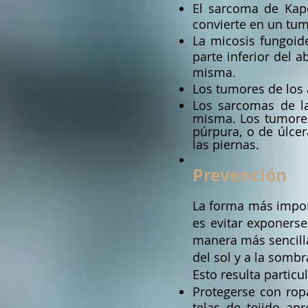
El sarcoma de Kap
convierte en un tum
La micosis fungoid
parte inferior del a
misma.
Los tumores de los 
Los sarcomas de la
misma. Los tumores
púrpura, o de úlcer
las piernas.
Prevención
La forma más import
es evitar exponerse 
manera más sencilla 
del sol y a la somb
Esto resulta partic
Protegerse con rop
telas de tejido ap