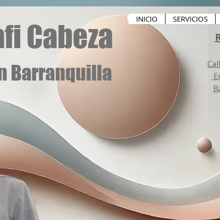
INICIO
SERVICIOS
fi Cabeza
R
Cal
n Barranquilla
Ed
B