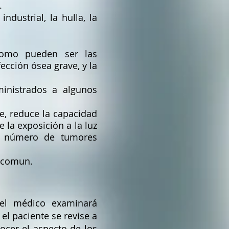
.
dustrial, la hulla, la
 como pueden ser las
ección ósea grave, y la
ministrados a algunos
e, reduce la capacidad
 la exposición a la luz
an número de tumores
 comun.
el médico examinará
el paciente se revise a
ocer el aspecto de los