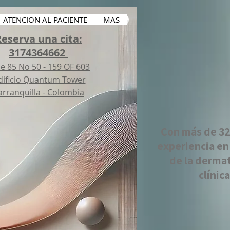
ATENCION AL PACIENTE
MAS
eserva una cita:
3174364662
le 85 No 50 - 159 OF 603
ificio Quantum Tower
arranquilla - Colombia
Con más de 32
experiencia en
de la derma
clínica