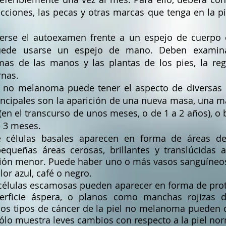
ecciones, las pecas y otras marcas que tenga en la p
rse el autoexamen frente a un espejo de cuerpo e
puede usarse un espejo de mano. Deben examina
mas de las manos y las plantas de los pies, la reg
rnas.
el no melanoma puede tener el aspecto de diversas 
rincipales son la aparición de una nueva masa, una 
(en el transcurso de unos meses, o de 1 a 2 años), o
e 3 meses.
 células basales aparecen en forma de áreas de 
queñas áreas cerosas, brillantes y translúcidas a
ión menor. Puede haber uno o más vasos sanguíneos i
or azul, café o negro.
células escamosas pueden aparecer en forma de prot
ficie áspera, o planos como manchas rojizas d
dos tipos de cáncer de la piel no melanoma pueden 
ólo muestra leves cambios con respecto a la piel nor