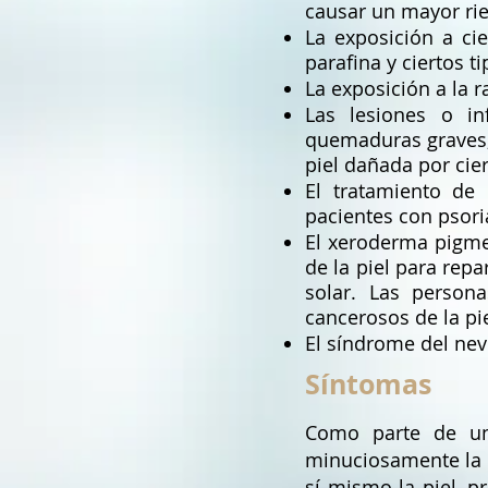
causar un mayor rie
La exposición a cie
parafina y ciertos ti
La exposición a la 
Las lesiones o i
quemaduras graves, 
piel dañada por cie
El tratamiento de 
pacientes con psori
El xeroderma pigme
de la piel para rep
solar. Las person
cancerosos de la pie
El síndrome del nev
Síntomas
Como parte de un
minuciosamente la p
sí mismo la piel, p