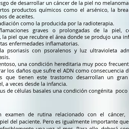
sgo de desarrollar un cáncer de la piel no melanoma
rtos productos químicos como el arsénico, la brea in
pos de aceites.
radiación como la producida por la radioterapia.
nflamaciones graves o prolongadas de la piel,
la piel que recubre el área donde se produjo una inf
rtas enfermedades inflamatorias.
la psoriasis con psoralenos y luz ultravioleta ad
asis.
ntoso, una condición hereditaria muy poco frecuent
arar los daños que sufre el ADN como consecuencia de
as que tienen este trastorno desarrollan un gr
l, a veces desde la infancia.
us de células basales una condición congénita po
co
 examen de rutina relacionado con el cáncer, 
iel del paciente. Pero es igualmente importante que 
referiblemente una vez al mes. Para ello, deberá con