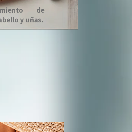
amiento de
abello y uñas.