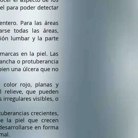
iel para poder detectar
ntero. Para las áreas
rse todas las áreas,
ión lumbar y la parte
marcas en la piel. Las
mancha o protuberancia
 bien una úlcera que no
color rojo, planas y
l relieve, que pueden
rregulares visibles, o
uberancias crecientes,
e la piel que crecen
desarrollarse en forma
mal.