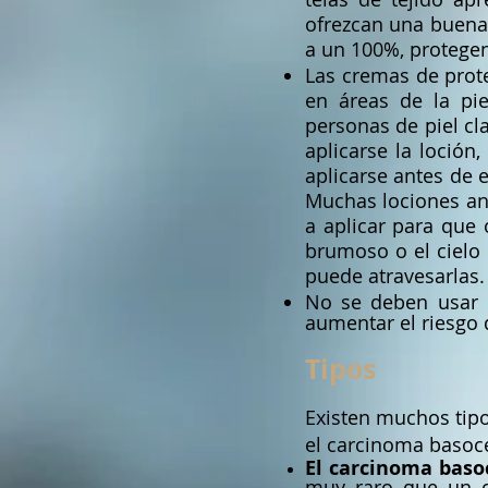
ofrezcan una buena 
a un 100%, protegen
Las cremas de prot
en áreas de la pie
personas de piel cla
aplicarse la loción
aplicarse antes de e
Muchas lociones ant
a aplicar para que
brumoso o el cielo 
puede atravesarlas.
No se deben usar c
aumentar el riesgo d
Tipos
Existen muchos tip
el carcinoma basoce
El carcinoma basoc
muy raro que un cá