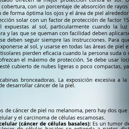
cobertura, con un porcentaje de absorción de rayos 
 de forma óptima los ojos y el área de piel alrededo
ección solar con un factor de protección de factor 
l expuestas al sol, particularmente cuando la luz 
ra y las que se queman con facilidad deben aplicarse 
, se deben seguir siempre las instrucciones. Para qu
xponerse al sol, y usarse en todas las áreas de piel e
isolares pierden eficacia cuando la persona suda o 
 ofrezcan el máximo de protección. Se debe usar loc
esté cubierto de nubes ligeras o poco compactas, ya 
abinas bronceadoras. La exposición excesiva a la l
e desarrollar cáncer de la piel.
os de cáncer de piel no melanoma, pero hay dos que
lular y el carcinoma de células escamosas.
elular (cáncer de células basales):
Es un tumor de
ncer de células basales se extienda a partes dis