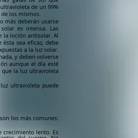
ultravioleta de un 99%
r de los mismos.
15o más deberán usarse
solar es intensa. Las
la loción antisolar. Al
e ésta sea eficaz, debe
xpuestas a la luz solar.
nada, y deben volverse
ión aunque el día esté
que la luz ultravioleta
uz ultravioleta puede
 son los más comunes:
 crecimiento lento. Es
tantes del cuerpo. No