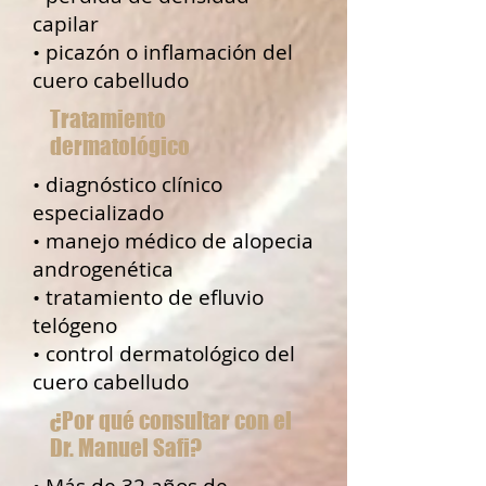
capilar
• picazón o inflamación del
cuero cabelludo
Tratamiento
dermatológico
• diagnóstico clínico
especializado
• manejo médico de alopecia
androgenética
• tratamiento de efluvio
telógeno
• control dermatológico del
cuero cabelludo
¿Por qué consultar con el
Dr. Manuel Safi?