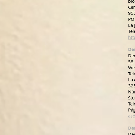
bio
Ce
95
PO
La 
Tel
htt
De
Der
58
We
Tel
La 
32
Nú
Stu
Tel
Pá
aso
De
Der