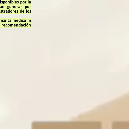
isponibles por la
dan generar por
stradores de los
onsulta médica ni
 recomendación