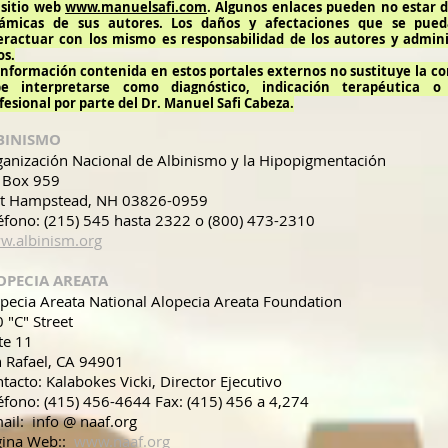
 sitio web
www.manuelsafi.com
. Algunos enlaces pueden no estar d
ámicas de sus autores. Los daños y afectaciones que se pue
eractuar con los mismo es responsabilidad de los autores y admini
os.
información contenida en estos portales externos no sustituye la c
be interpretarse como diagnóstico, indicación terapéutica o
fesional por parte del Dr. Manuel Safi Cabeza.
BINISMO
anización Nacional de Albinismo y la Hipopigmentación
 Box 959
st Hampstead, NH 03826-0959
éfono: (215) 545 hasta 2322 o (800) 473-2310
w.albinism.org
OPECIA AREATA
pecia Areata National Alopecia Areata Foundation
 "C" Street
te 11
 Rafael, CA 94901
tacto: Kalabokes Vicki, Director Ejecutivo
éfono: (415) 456-4644 Fax: (415) 456 a 4,274
ail: info @ naaf.org
gina Web::
www.naaf.org