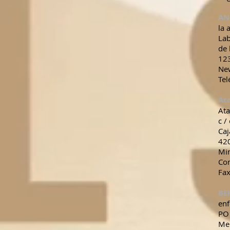
AN
la 
Lab
de 
12
Ne
Tel
Ata
Ata
c /
Caj
420
Mi
Con
Fax
BE
enf
PO
Me