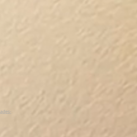
n
ades-