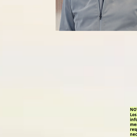
NO
Lo
inf
men
res
nec