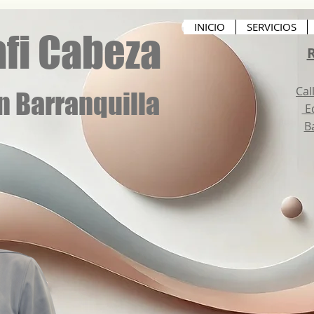
INICIO
SERVICIOS
fi Cabeza
R
Cal
n Barranquilla
Ed
B