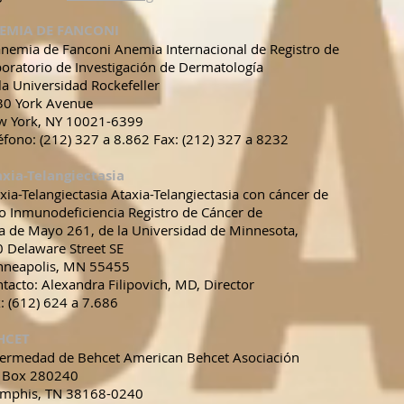
EMIA DE FANCONI
anemia de Fanconi Anemia Internacional de Registro de
oratorio de Investigación de Dermatología
la Universidad Rockefeller
30 York Avenue
w York, NY 10021-6399
éfono: (212) 327 a 8.862 Fax: (212) 327 a 8232
xia-Telangiectasia
xia-Telangiectasia Ataxia-Telangiectasia con cáncer de
 o Inmunodeficiencia Registro de Cáncer de
a de Mayo 261, de la Universidad de Minnesota,
 Delaware Street SE
nneapolis, MN 55455
tacto: Alexandra Filipovich, MD, Director
: (612) 624 a 7.686
HCET
ermedad de Behcet American Behcet Asociación
 Box 280240
mphis, TN 38168-0240