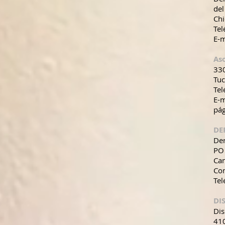
del
Chi
Te
E-m
As
330
Tu
Tel
E-
pá
DE
De
PO
Ca
Con
Tel
DI
Dis
410