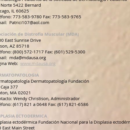
 Norte 5422 Bernard
cago, IL 60625
léfono: 773-583-9780 Fax: 773-583-9765
ail: Patrici107@aol.com
ociación de Distrofia Muscular (MDA)
0 East Sunrise Drive
cson, AZ 85718
éfono: (800) 572-1717 Fax: (601) 529-5300
mail: mda@mdausa.org
gina Web:
www.mdausa.org
RMATOPATOLOGIA
rmatopatología Dermatopatología Fundación
 Caja 377
nton, MA 02021
tacto: Wendy Christison, Administrador
éfono: (617) 821 a 0648 Fax: (617) 821-6586
SPLASIA ECTODERMICA
plasia ectodérmica Fundación Nacional para la Displasia ectodé
 East Main Street