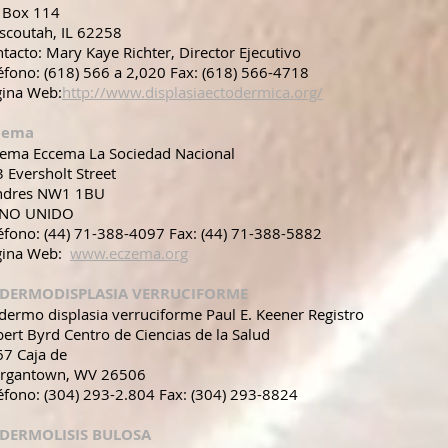
 Box 114
scoutah, IL 62258
tacto: Mary Kaye Richter, Director Ejecutivo
éfono: (618) 566 a 2,020 Fax: (618) 566-4718
gina Web:
http://www.displasiaectodermica.org/
cema
cema Eccema La Sociedad Nacional
 Eversholt Street
ndres NW1 1BU
INO UNIDO
éfono: (44) 71-388-4097 Fax: (44) 71-388-5882
gina Web:
www.eczema.org
IDERMODISPLASIA VERRUCIFORME
dermo displasia verruciforme Paul E. Keener Registro
ert Byrd Centro de Ciencias de la Salud
67 Caja de
rgantown, WV 26506
éfono: (304) 293-2.804 Fax: (304) 293-8824
IDERMOLISIS BULOSA