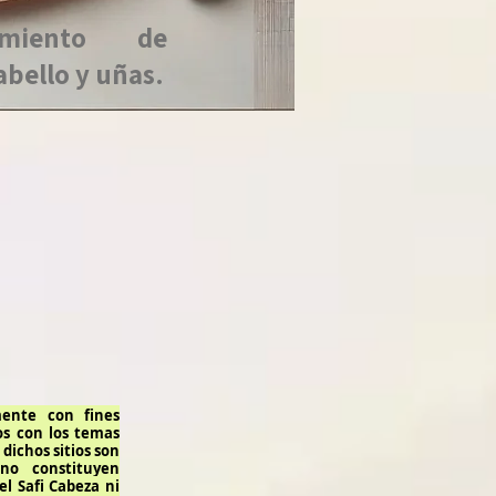
amiento de
abello y uñas.
ente con fines
dos con los temas
dichos sitios son
 no constituyen
l Safi Cabeza ni