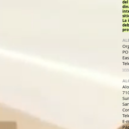
del
din
int
siti
La 
de
pro
AL
Org
PO
Ea
Tel
ww
AL
Alo
710
Sui
San
Con
Tel
E-m
Pá