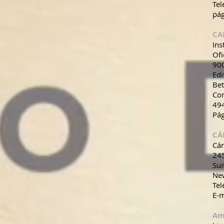
Te
pá
CA
Ins
Ofi
900
Edi
Be
Con
49
Pá
CÁ
Cán
245
Su
Ne
Tel
E-m
Am