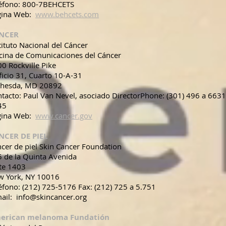
léfono: 800-7BEHCETS
gina Web:
www.behcets.com
NCER
tituto Nacional del Cáncer
cina de Comunicaciones del Cáncer
0 Rockville Pike
ficio 31, Cuarto 10-A-31
thesda, MD 20892
tacto: Paul Van Nevel, asociado DirectorPhone: (301) 496 a 6631
45
gina Web:
www.cancer.gov
NCER DE PIEL
cer de piel Skin Cancer Foundation
 de la Quinta Avenida
ite 1403
w York, NY 10016
éfono: (212) 725-5176 Fax: (212) 725 a 5.751
ail: info@skincancer.org
erican melanoma Fundatión