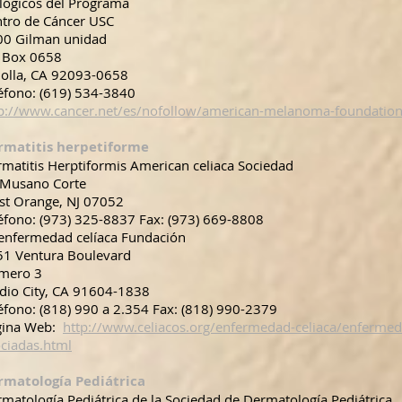
lógicos del Programa
ntro de Cáncer USC
00 Gilman unidad
 Box 0658
Jolla, CA 92093-0658
éfono: (619) 534-3840
p://www.cancer.net/es/nofollow/american-melanoma-foundatio
rmatitis herpetiforme
matitis Herptiformis American celiaca Sociedad
 Musano Corte
st Orange, NJ 07052
éfono: (973) 325-8837 Fax: (973) 669-8808
enfermedad celíaca Fundación
51 Ventura Boulevard
mero 3
dio City, CA 91604-1838
éfono: (818) 990 a 2.354 Fax: (818) 990-2379
gina Web:
http://www.celiacos.org/enfermedad-celiaca/enfermed
ciadas.html
rmatología Pediátrica
matología Pediátrica de la Sociedad de Dermatología Pediátrica