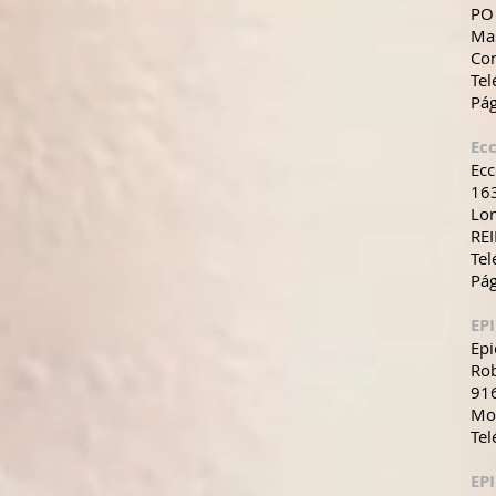
PO
Ma
Con
Tel
Pá
Ec
Ec
163
Lo
RE
Tel
Pá
EP
Epi
Rob
91
Mo
Tel
EP