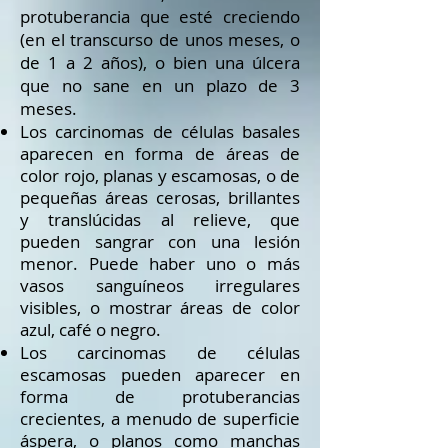
protuberancia que esté creciendo
(en el transcurso de unos meses, o
de 1 a 2 años), o bien una úlcera
que no sane en un plazo de 3
meses.
Los carcinomas de células basales
aparecen en forma de áreas de
color rojo, planas y escamosas, o de
pequeñas áreas cerosas, brillantes
y translúcidas al relieve, que
pueden sangrar con una lesión
menor. Puede haber uno o más
vasos sanguíneos irregulares
visibles, o mostrar áreas de color
azul, café o negro.
Los carcinomas de células
escamosas pueden aparecer en
forma de protuberancias
crecientes, a menudo de superficie
áspera, o planos como manchas