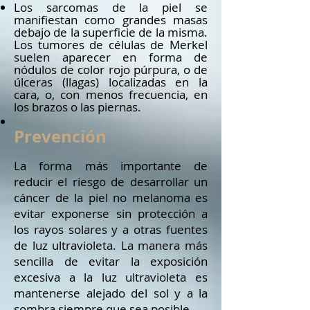
Los sarcomas de la piel se
manifiestan como grandes masas
debajo de la superficie de la misma.
Los tumores de células de Merkel
suelen aparecer en forma de
nódulos de color rojo púrpura, o de
úlceras (llagas) localizadas en la
cara, o, con menos frecuencia, en
los brazos o las piernas.
Prevención
La forma más importante de
reducir el riesgo de desarrollar un
cáncer de la piel no melanoma es
evitar exponerse sin protección a
los rayos solares y a otras fuentes
de luz ultravioleta. La manera más
sencilla de evitar la exposición
excesiva a la luz ultravioleta es
mantenerse alejado del sol y a la
sombra siempre que sea posible.