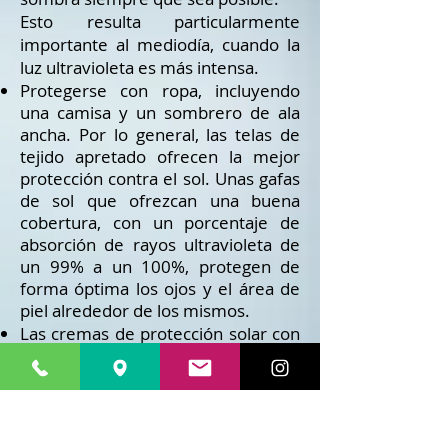
Esto resulta particularmente
importante al mediodía, cuando la
luz ultravioleta es más intensa.
Protegerse con ropa, incluyendo
una camisa y un sombrero de ala
ancha. Por lo general, las telas de
tejido apretado ofrecen la mejor
protección contra el sol. Unas gafas
de sol que ofrezcan una buena
cobertura, con un porcentaje de
absorción de rayos ultravioleta de
un 99% a un 100%, protegen de
forma óptima los ojos y el área de
piel alrededor de los mismos.
Las cremas de protección solar con
un factor de protección de factor
15o más deberán usarse en áreas
de la piel expuestas al sol,
particularmente cuando la luz solar
es intensa. Las personas de piel