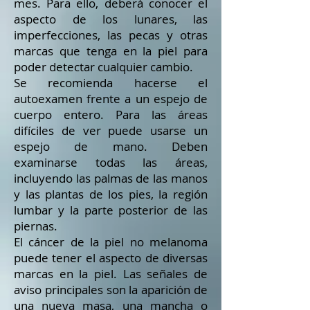
mes. Para ello, deberá conocer el
aspecto de los lunares, las
imperfecciones, las pecas y otras
marcas que tenga en la piel para
poder detectar cualquier cambio.
Se recomienda hacerse el
autoexamen frente a un espejo de
cuerpo entero. Para las áreas
difíciles de ver puede usarse un
espejo de mano. Deben
examinarse todas las áreas,
incluyendo las palmas de las manos
y las plantas de los pies, la región
lumbar y la parte posterior de las
piernas.
El cáncer de la piel no melanoma
puede tener el aspecto de diversas
marcas en la piel. Las señales de
aviso principales son la aparición de
una nueva masa, una mancha o