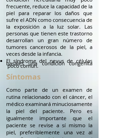
frecuente, reduce la capacidad de la
piel para reparar los daños que
sufre el ADN como consecuencia de
la exposición a la luz solar. Las
personas que tienen este trastorno
desarrollan un gran número de
tumores cancerosos de la piel, a
veces desde la infancia.
El síndrome del nevus de células
basales una condición congénita
po
co comun.
Síntomas
Como parte de un examen de
rutina relacionado con el cáncer, el
médico examinará minuciosamente
la piel del paciente. Pero es
igualmente importante que el
paciente se revise a sí mismo la
piel, preferiblemente una vez al